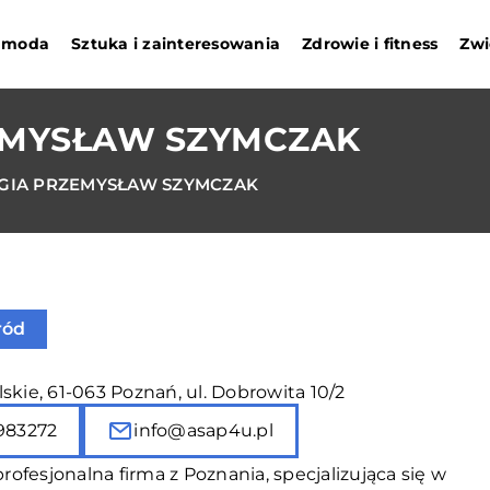
i moda
Sztuka i zainteresowania
Zdrowie i fitness
Zwi
EMYSŁAW SZYMCZAK
GIA PRZEMYSŁAW SZYMCZAK
ród
skie, 61-063 Poznań, ul. Dobrowita 10/2
983272
info@asap4u.pl
ofesjonalna firma z Poznania, specjalizująca się w