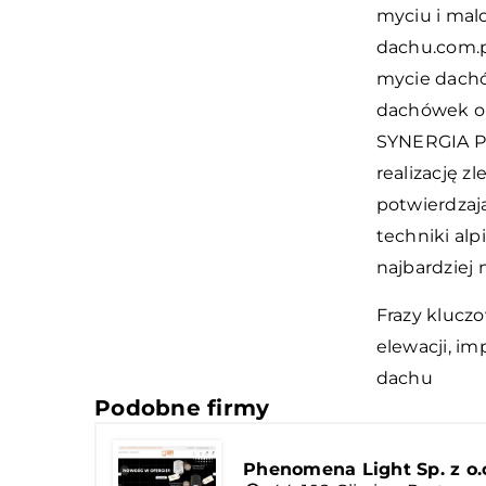
myciu i mal
dachu.com.p
mycie dach
dachówek or
SYNERGIA P
realizację z
potwierdzaj
techniki alp
najbardziej
Frazy kluczo
elewacji, i
dachu
Podobne firmy
Phenomena Light Sp. z o.