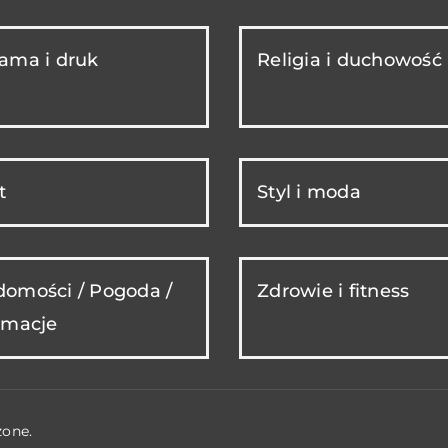
ama i druk
Religia i duchowość
t
Styl i moda
omości / Pogoda /
Zdrowie i fitness
rmacje
żone.