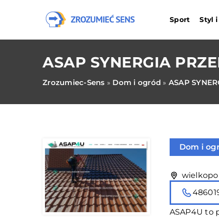
Sport
Styl 
ASAP SYNERGIA PRZ
Zrozumiec-Sens
Dom i ogród
ASAP SYNER
»
»
Dom i og
wielkopol
48601
ASAP4U to pr