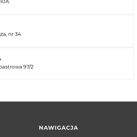
 10A
ża, nr 34
”
abastrowa 97/2
NAWIGACJA