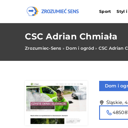
Sport
Styl 
CSC Adrian Chmiała
Zrozumiec-Sens
Dom i ogród
CSC Adrian 
»
»
Dom i og
Śląskie, 
48508