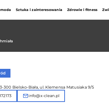
i moda
Sztuka i zainteresowania
Zdrowie i fitness
Zwi
Chmiała
ród
43-300 Bielsko-Biała, ul. Klemensa Matusiaka 9/5
172173
info@x-clean.pl