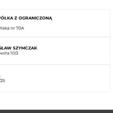
PÓŁKA Z OGRANICZONĄ
ńska nr 70A
YSŁAW SZYMCZAK
wita 10/2
k
/25