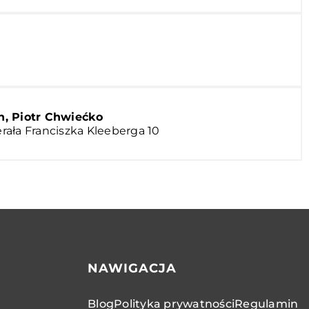
n, Piotr Chwiećko
nerała Franciszka Kleeberga 10
NAWIGACJA
Blog
Polityka prywatności
Regulamin