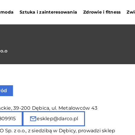
i moda
Sztuka i zainteresowania
Zdrowie i fitness
Zwi
o.o
ród
ckie, 39-200 Dębica, ul. Metalowców 43
809915
esklep@darco.pl
Sp. z o.o., z siedzibą w Dębicy, prowadzi sklep