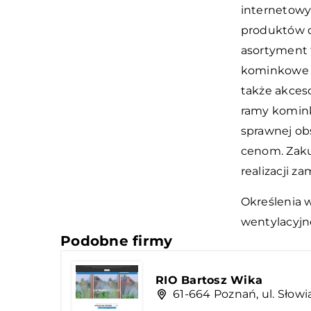
internetowy 
produktów dl
asortyment 
kominkowe c
także akces
ramy komink
sprawnej ob
cenom. Zaku
realizacji z
Określenia 
wentylacyjne
Podobne firmy
RIO Bartosz Wika
61-664 Poznań, ul. Słow