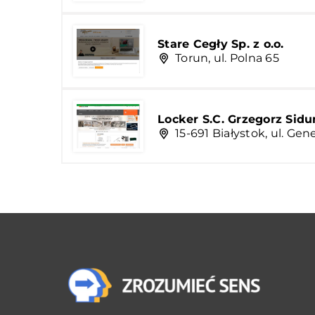
Stare Cegły Sp. z o.o.
Torun, ul. Polna 65
Locker S.C. Grzegorz Sidu
15-691 Białystok, ul. Ge