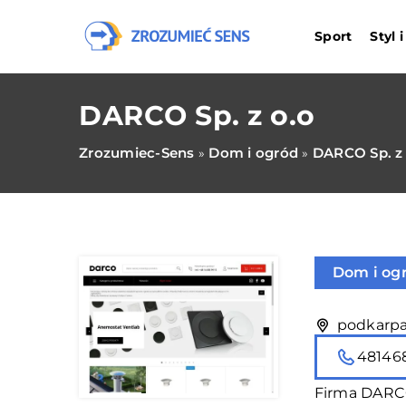
Sport
Styl 
DARCO Sp. z o.o
Zrozumiec-Sens
Dom i ogród
DARCO Sp. z 
»
»
Dom i og
podkarpa
48146
Firma DARCO 