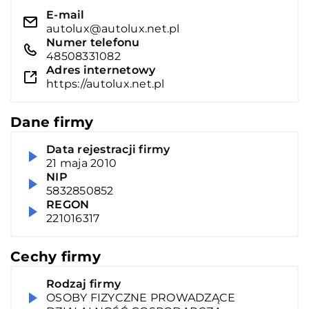
E-mail
autolux@autolux.net.pl
Numer telefonu
48508331082
Adres internetowy
https://autolux.net.pl
Dane firmy
Data rejestracji firmy
21 maja 2010
NIP
5832850852
REGON
221016317
Cechy firmy
Rodzaj firmy
OSOBY FIZYCZNE PROWADZĄCE