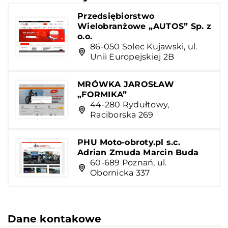
Przedsiębiorstwo
Wielobranżowe „AUTOS” Sp. z
o.o.
86-050 Solec Kujawski, ul.
Unii Europejskiej 2B
MRÓWKA JAROSŁAW
„FORMIKA”
44-280 Rydułtowy,
Raciborska 269
PHU Moto-obroty.pl s.c.
Adrian Zmuda Marcin Buda
60-689 Poznań, ul.
Obornicka 337
Dane kontakowe