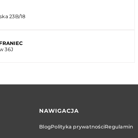
ska 23B/18
FRANIEC
w 36J
NAWIGACJA
Blog
Polityka prywatności
Regulamin