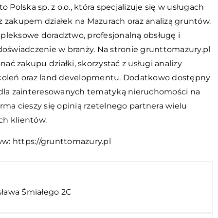
o Polska sp. z o.o., która specjalizuje się w usługach
z zakupem działek na Mazurach oraz analizą gruntów.
pleksowe doradztwo, profesjonalną obsługę i
 doświadczenie w branży. Na stronie grunttomazury.pl
ć zakupu działki, skorzystać z usługi analizy
koleń oraz land developmentu. Dodatkowo dostępny
 dla zainteresowanych tematyką nieruchomości na
rma cieszy się opinią rzetelnego partnera wielu
h klientów.
ww:
https://grunttomazury.pl
sława Śmiałego 2C