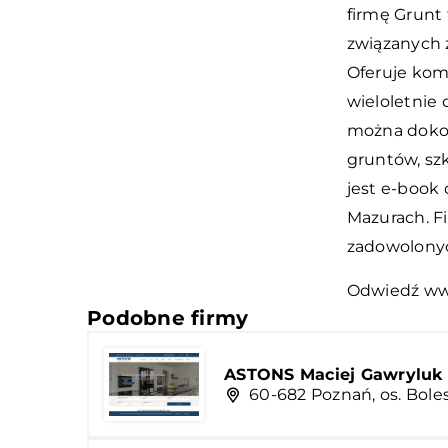
firmę Grunt t
związanych 
Oferuje kom
wieloletnie
można dokona
gruntów, sz
jest e-book
Mazurach. Fi
zadowolonyc
Odwiedź w
Podobne firmy
ASTONS Maciej Gawryluk
60-682 Poznań, os. Bole