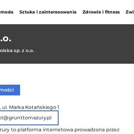
i moda
Sztuka i zainteresowania
Zdrowie i fitness
Zwi
.o.
olska sp. z o.o.
mości
n, ul. Marka Kotańskiego 1
kt@grunttomazury.pl
zury to platforma internetowa prowadzona przez