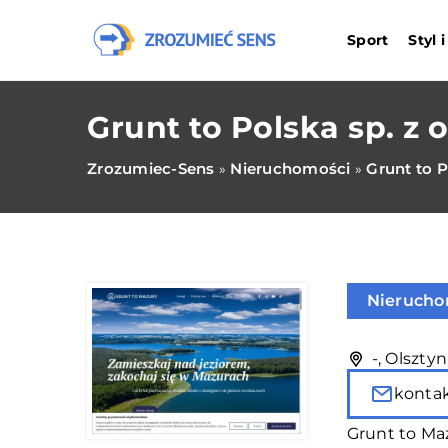
Sport
Styl 
Grunt to Polska sp. z o
Zrozumiec-Sens
Nieruchomości
Grunt to P
»
»
Nierucho
-, Olszty
konta
Grunt to Ma