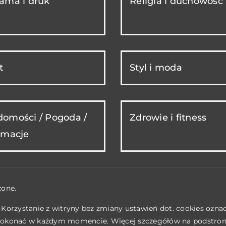
ama i druk
Religia i duchowość
t
Styl i moda
omości / Pogoda /
Zdrowie i fitness
rmacje
żone.
. Korzystanie z witryny bez zmiany ustawień dot. cookies ozn
okonać w każdym momencie. Więcej szczegółów na podstro