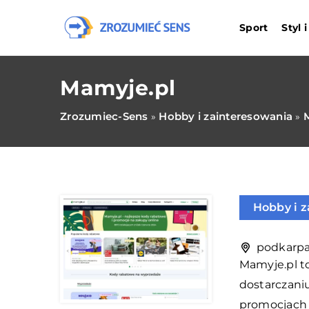
Sport
Styl 
Mamyje.pl
Zrozumiec-Sens
Hobby i zainteresowania
»
»
Hobby i 
podkarpac
Mamyje.pl to
dostarczani
promocjach 