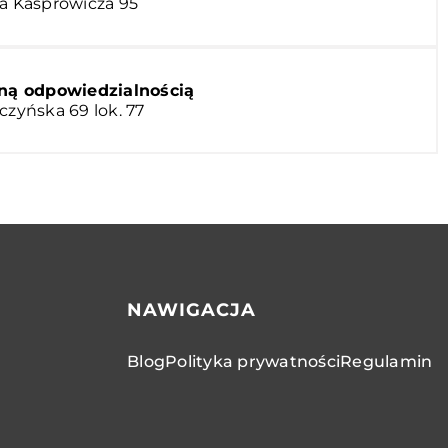
na Kasprowicza 95
ną odpowiedzialnością
czyńska 69 lok. 77
NAWIGACJA
Blog
Polityka prywatności
Regulamin