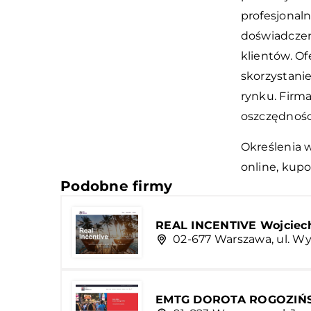
profesjonal
doświadczen
klientów. Of
skorzystani
rynku. Firm
oszczędnośc
Określenia 
online, kup
Podobne firmy
REAL INCENTIVE Wojciech
02-677 Warszawa, ul. Wy
EMTG DOROTA ROGOZIŃ