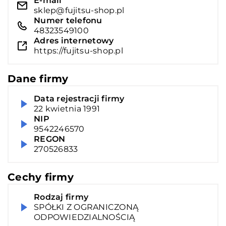
E-mail
sklep@fujitsu-shop.pl
Numer telefonu
48323549100
Adres internetowy
https://fujitsu-shop.pl
Dane firmy
Data rejestracji firmy
22 kwietnia 1991
NIP
9542246570
REGON
270526833
Cechy firmy
Rodzaj firmy
SPÓŁKI Z OGRANICZONĄ
ODPOWIEDZIALNOŚCIĄ