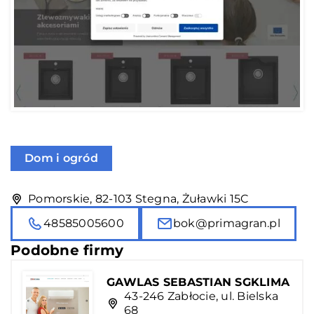
Dom i ogród
Pomorskie, 82-103 Stegna, Żuławki 15C
48585005600
bok@primagran.pl
Podobne firmy
GAWLAS SEBASTIAN SGKLIMA
43-246 Zabłocie, ul. Bielska
68