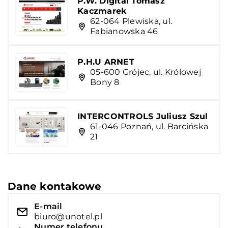
P.W. Digital Tomasz
Kaczmarek
62-064 Plewiska, ul.
Fabianowska 46
P.H.U ARNET
05-600 Grójec, ul. Królowej
Bony 8
INTERCONTROLS Juliusz Szul
61-046 Poznań, ul. Barcińska
21
Dane kontakowe
E-mail
biuro@unotel.pl
Numer telefonu