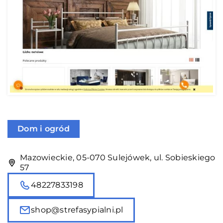
Dom i ogród
Mazowieckie, 05-070 Sulejówek, ul. Sobieskiego
57
48227833198
shop@strefasypialni.pl