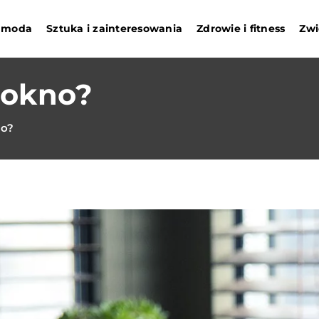
i moda
Sztuka i zainteresowania
Zdrowie i fitness
Zwi
 okno?
no?