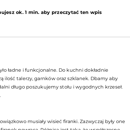
ujesz ok. 1 min. aby przeczytać ten wpis
ło ładne i funkcjonalne. Do kuchni dokładnie
ą ilość talerzy, garnków oraz szklanek. Dbamy aby
adalni długo poszukujemy stołu i wygodnych krzeseł.
.
iązkowo musiały wisieć firanki. Zazwyczaj były one
 firanek powraca. Różnica jest taka, że współczesne