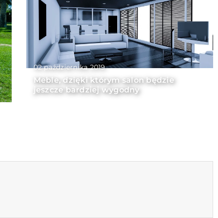
02 października 2019
Meble, dzięki którym salon będzie
jeszcze bardziej wygodny