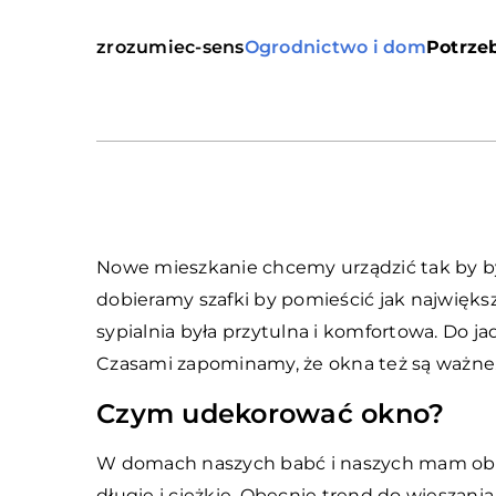
zrozumiec-sens
Ogrodnictwo i dom
Potrzeb
Nowe mieszkanie chcemy urządzić tak by by
dobieramy szafki by pomieścić jak największ
sypialnia była przytulna i komfortowa. Do j
Czasami zapominamy, że okna też są ważne
Czym udekorować okno?
W domach naszych babć i naszych mam obow
długie i ciężkie. Obecnie trend do wieszania