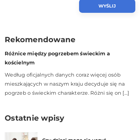
Rekomendowane
Biznes i usługi
27 lipca 2020
Różnice między pogrzebem świeckim a
kościelnym
Według oficjalnych danych coraz więcej osób
mieszkających w naszym kraju decyduje się na
pogrzeb o świeckim charakterze. Różni się on […]
Ostatnie wpisy