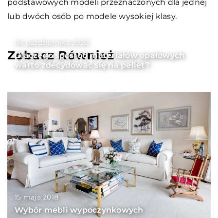
podstawowych modeli przeznaczonych dla jednej
lub dwóch osób po modele wysokiej klasy.
04 października 2020
Zobacz Również
Dlaczego spośród materiałów opałowych
warto zdecydować się na pellet?
15 maja 2018
Wybór mebli wypoczynkowych