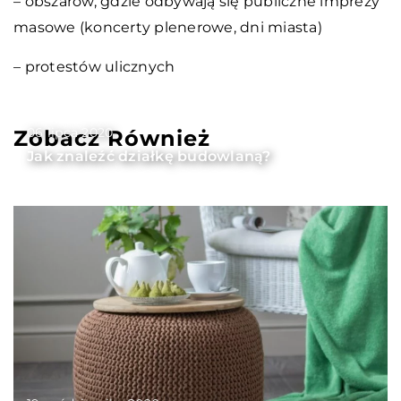
– obszarów, gdzie odbywają się publiczne imprezy
masowe (koncerty plenerowe, dni miasta)
– protestów ulicznych
06 lipca 2020
Zobacz Również
Jak znaleźć działkę budowlaną?