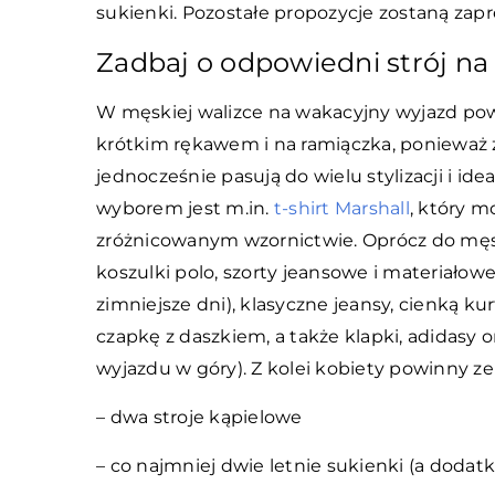
sukienki. Pozostałe propozycje zostaną zap
Zadbaj o odpowiedni strój na 
W męskiej walizce na wakacyjny wyjazd pow
krótkim rękawem i na ramiączka, ponieważ 
jednocześnie pasują do wielu stylizacji i id
wyborem jest m.in.
t-shirt Marshall
, który m
zróżnicowanym wzornictwie. Oprócz do męs
koszulki polo, szorty jeansowe i materiałowe
zimniejsze dni), klasyczne jeansy, cienką ku
czapkę z daszkiem, a także klapki, adidasy 
wyjazdu w góry). Z kolei kobiety powinny ze
– dwa stroje kąpielowe
– co najmniej dwie letnie sukienki (a dod