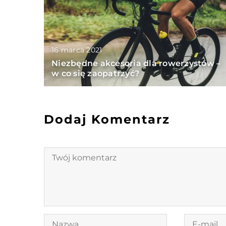
16 marca 2021
Niezbędne akcesoria dla rowerzystów –
w co się zaopatrzyć?
Dodaj Komentarz