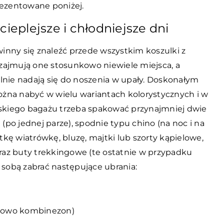
rezentowane poniżej.
cieplejsze i chłodniejsze dni
inny się znaleźć przede wszystkim koszulki z
zajmują one stosunkowo niewiele miejsca, a
ealnie nadają się do noszenia w upały. Doskonałym
ożna nabyć w wielu wariantach kolorystycznych i w
kiego bagażu trzeba spakować przynajmniej dwie
 (po jednej parze), spodnie typu chino (na noc i na
rtkę wiatrówkę, bluzę, majtki lub szorty kąpielowe,
oraz buty trekkingowe (te ostatnie w przypadku
 sobą zabrać następujące ubrania:
atkowo kombinezon)