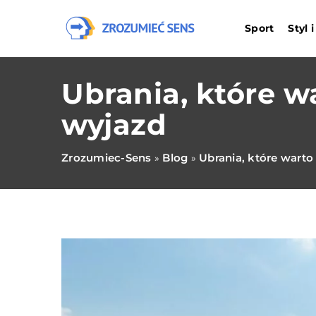
Sport
Styl 
Ubrania, które 
wyjazd
Zrozumiec-Sens
Blog
Ubrania, które wart
»
»