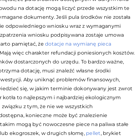
powodu na dotację mogą liczyć przede wszystkim te
ymagane dokumenty. Jeśli pula środków nie została
żenie odpowiedniego wniosku wraz z wymaganymi
ozpatrzenia wniosku podpisywana zostaje umowa
rto pamiętać, że
dotacje na wymianę pieca
Mają więc charakter refundacji poniesionych kosztów.
nków dostarczonych do urzędu. To bardzo ważne,
trzyma dotację, musi znaleźć własne środki
nwestycji. Aby uniknąć problemów finansowych,
iedzieć się, w jakim terminie dokonywany jest zwrot
 kotła to najlepszym i najbardziej ekologicznym
 związku z tym, że nie we wszystkich
 dostępna, konieczne może być znalezienie
 takim mogą być nowoczesne piece na paliwa stałe
 lub ekogroszek, w drugich słomę,
pellet
, brykiet