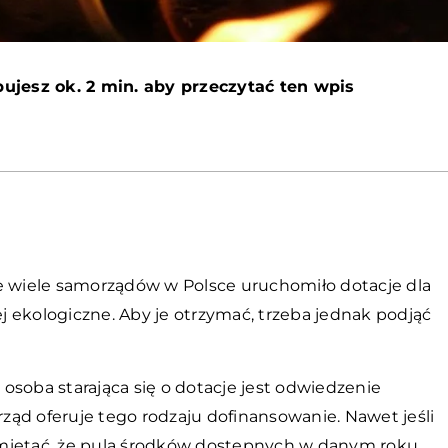
ujesz ok. 2 min. aby przeczytać ten wpis
że wiele samorządów w Polsce uruchomiło dotacje dla
 ekologiczne. Aby je otrzymać, trzeba jednak podjąć
osoba starająca się o dotacje jest odwiedzenie
ąd oferuje tego rodzaju dofinansowanie. Nawet jeśli
amiętać, że pula środków dostępnych w danym roku