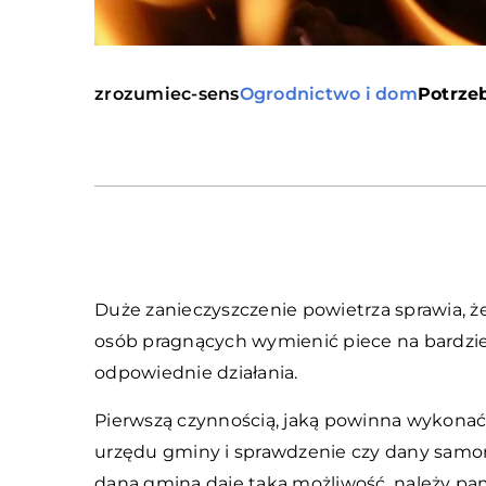
zrozumiec-sens
Ogrodnictwo i dom
Potrzeb
Duże zanieczyszczenie powietrza sprawia, 
osób pragnących wymienić piece na bardziej
odpowiednie działania.
Pierwszą czynnością, jaką powinna wykonać 
urzędu gminy i sprawdzenie czy dany samorz
dana gmina daje taką możliwość, należy p