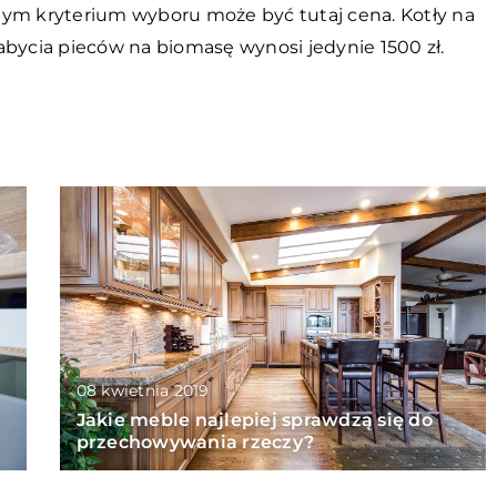
nym kryterium wyboru może być tutaj cena. Kotły na
abycia pieców na biomasę wynosi jedynie 1500 zł.
08 kwietnia 2019
Jakie meble najlepiej sprawdzą się do
przechowywania rzeczy?