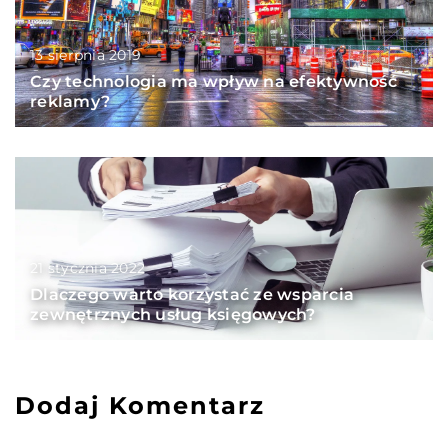
13 sierpnia 2019
Czy technologia ma wpływ na efektywność
reklamy?
21 stycznia 2022
Dlaczego warto korzystać ze wsparcia
zewnętrznych usług księgowych?
Dodaj Komentarz