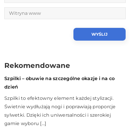
Rekomendowane
Życie i styl
08 grudnia 2020
Szpilki – obuwie na szczególne okazje i na co
dzień
Szpilki to efektowny element każdej stylizacji.
Świetnie wydłużają nogi i poprawiają proporcje
sylwetki. Dzięki ich uniwersalności i szerokiej
gamie wyboru […]