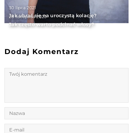
30 lipca 2021
Jak ubrać się na uroczystą kolację?
28 listopada 2020
Jak często warto podcinać włosy?
Dodaj Komentarz