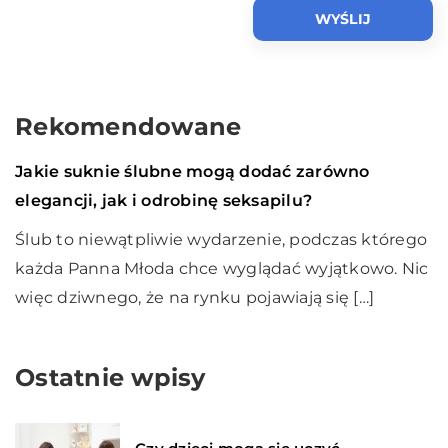
Rekomendowane
Życie i styl
28 października 2020
Jakie suknie ślubne mogą dodać zarówno
elegancji, jak i odrobinę seksapilu?
Ślub to niewątpliwie wydarzenie, podczas którego
każda Panna Młoda chce wyglądać wyjątkowo. Nic
więc dziwnego, że na rynku pojawiają się […]
Ostatnie wpisy