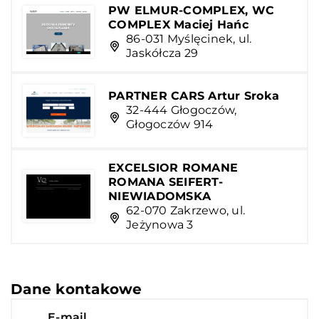
PW ELMUR-COMPLEX, WC
COMPLEX Maciej Hańc
86-031 Myślęcinek, ul.
Jaskółcza 29
PARTNER CARS Artur Sroka
32-444 Głogoczów,
Głogoczów 914
EXCELSIOR ROMANE
ROMANA SEIFERT-
NIEWIADOMSKA
62-070 Zakrzewo, ul.
Jeżynowa 3
Dane kontakowe
E-mail