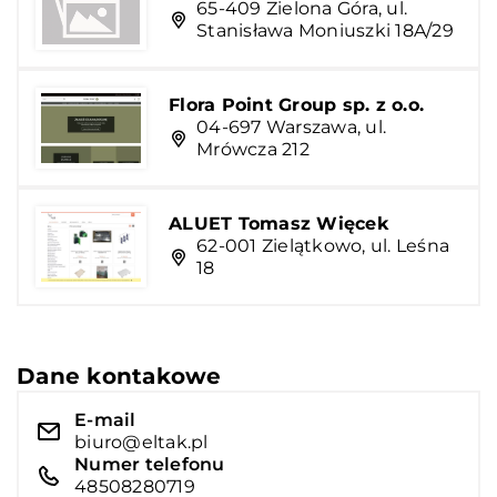
65-409 Zielona Góra, ul.
Stanisława Moniuszki 18A/29
Flora Point Group sp. z o.o.
04-697 Warszawa, ul.
Mrówcza 212
ALUET Tomasz Więcek
62-001 Zielątkowo, ul. Leśna
18
Dane kontakowe
E-mail
biuro@eltak.pl
Numer telefonu
48508280719