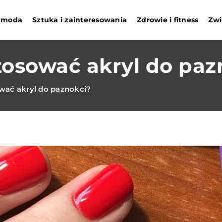
i moda
Sztuka i zainteresowania
Zdrowie i fitness
Zwi
tosować akryl do paz
wać akryl do paznokci?