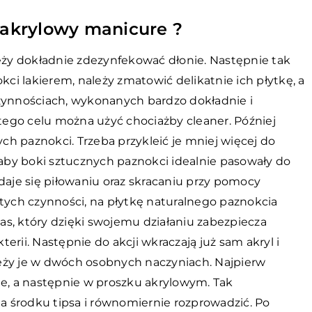
akrylowy manicure ?
ży dokładnie zdezynfekować dłonie. Następnie tak
i lakierem, należy zmatowić delikatnie ich płytkę, a
czynnościach, wykonanych bardzo dokładnie i
 tego celu można użyć chociażby cleaner. Później
h paznokci. Trzeba przykleić je mniej więcej do
 aby boki sztucznych paznokci idealnie pasowały do
daje się piłowaniu oraz skracaniu przy pomocy
ych czynności, na płytkę naturalnego paznokcia
was, który dzięki swojemu działaniu zabezpiecza
rii. Następnie do akcji wkraczają już sam akryl i
ależy je w dwóch osobnych naczyniach. Najpierw
ie, a następnie w proszku akrylowym. Tak
 środku tipsa i równomiernie rozprowadzić. Po