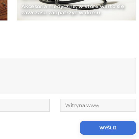
Akcesoria medyczne, w które warto się
zawczasu zaopatrzyć w domu