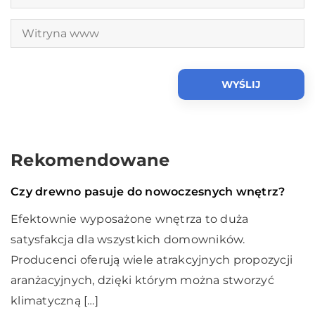
Rekomendowane
Ogrodnictwo i dom
03 sierpnia 2020
Czy drewno pasuje do nowoczesnych wnętrz?
Efektownie wyposażone wnętrza to duża
satysfakcja dla wszystkich domowników.
Producenci oferują wiele atrakcyjnych propozycji
aranżacyjnych, dzięki którym można stworzyć
klimatyczną […]