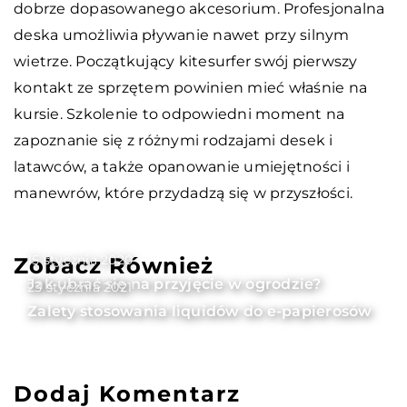
dobrze dopasowanego akcesorium. Profesjonalna
deska umożliwia pływanie nawet przy silnym
wietrze. Początkujący kitesurfer swój pierwszy
kontakt ze sprzętem powinien mieć właśnie na
kursie. Szkolenie to odpowiedni moment na
zapoznanie się z różnymi rodzajami desek i
latawców, a także opanowanie umiejętności i
manewrów, które przydadzą się w przyszłości.
15 stycznia 2020
Zobacz Również
Jak ubrać się na przyjęcie w ogrodzie?
23 stycznia 2021
Zalety stosowania liquidów do e-papierosów
Dodaj Komentarz