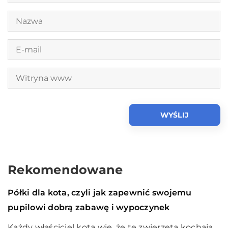
Rekomendowane
Czas wolny
03 września 2020
Półki dla kota, czyli jak zapewnić swojemu
pupilowi dobrą zabawę i wypoczynek
Każdy właściciel kota wie, że te zwierzęta kochają