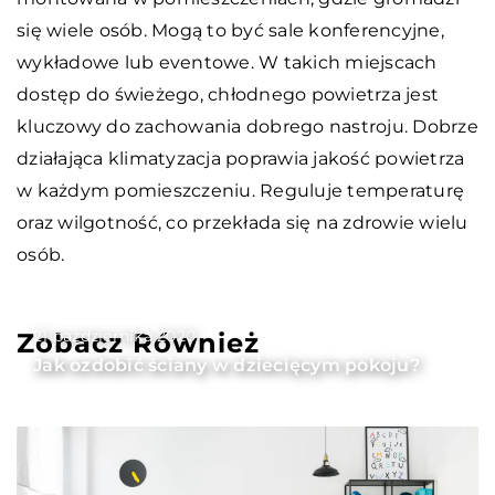
się wiele osób. Mogą to być sale konferencyjne,
wykładowe lub eventowe. W takich miejscach
dostęp do świeżego, chłodnego powietrza jest
kluczowy do zachowania dobrego nastroju. Dobrze
działająca klimatyzacja poprawia jakość powietrza
w każdym pomieszczeniu. Reguluje temperaturę
oraz wilgotność, co przekłada się na zdrowie wielu
osób.
21 października 2020
Zobacz Również
Jak ozdobić ściany w dziecięcym pokoju?