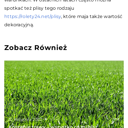
spotkać też plisy tego rodzaju
https://rolety24.net/plisy
, które maja także wartość
dekoracyjną.
Zobacz Również
10 kwietnia 2022
Koszenie trawy – wszystko co musisz