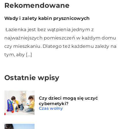
Rekomendowane
Ogrodnictwo i dom
06 lutego 2020
Wady i zalety kabin prysznicowych
Łazienka jest bez wątpienia jednym z
najważniejszych pomieszczeń w każdym domu
czy mieszkaniu. Dlatego też każdemu zależy na
tym, aby […]
Ostatnie wpisy
Czy dzieci mogą się uczyć
cybernetyki?
Czas wolny