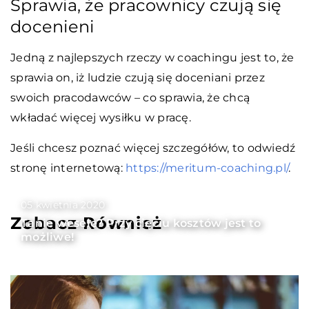
Sprawia, że pracownicy czują się
docenieni
Jedną z najlepszych rzeczy w coachingu jest to, że
sprawia on, iż ludzie czują się doceniani przez
swoich pracodawców – co sprawia, że chcą
wkładać więcej wysiłku w pracę.
Jeśli chcesz poznać więcej szczegółów, to odwiedź
stronę internetową:
https://meritum-coaching.pl/
.
05 kwietnia 2020
Zobacz Również
Tanie wesele? Przy cięciu kosztów jest to
możliwe!