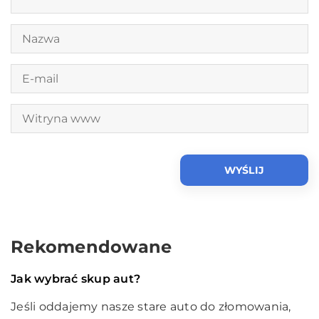
Rekomendowane
Technologie & IT
07 kwietnia 2019
Jak wybrać skup aut?
Jeśli oddajemy nasze stare auto do złomowania,