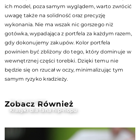
ich model, poza samym wyglądem, warto zwrócić
uwagę także na solidność oraz precyzję
wykonania. Nie ma wszak nic gorszego niż
gotówka, wypadająca z portfela za każdym razem,
gdy dokonujemy zakupów. Kolor portfela
powinien być zbliżony do tego, który dominuje w
wewnętrznej części torebki. Dzięki temu nie
będzie się on rzucał w oczy, minimalizując tym
samym ryzyko kradzieży.
26 stycznia 2021
Zobacz Również
Klasyki dla fana hip-hopu