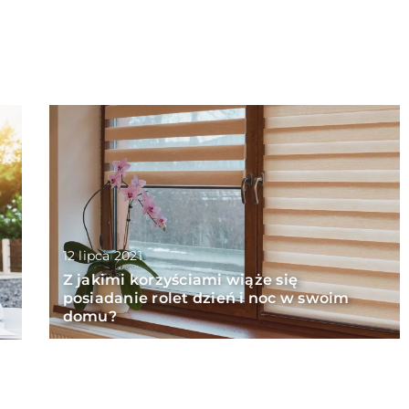
12 lipca 2021
Z jakimi korzyściami wiąże się
posiadanie rolet dzień i noc w swoim
domu?