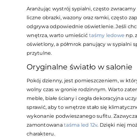
Aranżując wystrój sypialni, często zwracam
liczne obrazki, wazony oraz ramki, często z
odgrywa odpowiednie oświetlenie. Jeśli c
wnętrza, warto umieścić
taśmy ledowe
np. z
oświetlony, a półmrok panujący w sypialni s
przytulne.
Oryginalne światło w salonie
Pokój dzienny, jest pomieszczeniem, w kt
wolny czas w gronie rodzinnym. Warto zatem
meble, białe ściany i cegła dekoracyjna ucz
sprawić, aby to wnętrze stało się klimatyc
wykonanie podwieszanego sufitu. Zazwyczaj
zamontowana
taśma led 12v
. Dzięki niej m
charakteru.