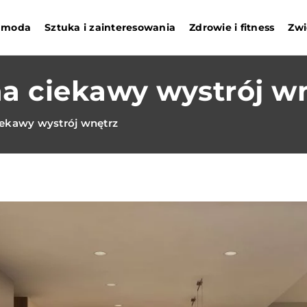
i moda
Sztuka i zainteresowania
Zdrowie i fitness
Zwi
na ciekawy wystrój w
iekawy wystrój wnętrz