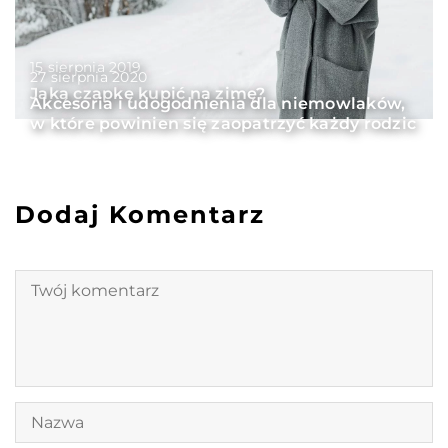
15 sierpnia 2019
27 sierpnia 2020
Jaką czapkę kupić na zimę?
Akcesoria i udogodnienia dla niemowlaków,
w które powinien się zaopatrzyć każdy rodzic
Dodaj Komentarz