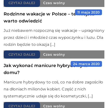
CZYTAJ DALEJ
Czas wolny
11 maja 2020
Rodzinne wakacje w Polsce – te miejsca
warto odwiedzić
Już niebawem rozpoczną się wakacje – upragniony
przez dzieci i młodzież czas wypoczynku i luzu. Dla
rodzin będzie to okazja […]
CZYTAJ DALEJ
Czas wolny
24 marca 2020
Jak wykonać manicure hybrydowy w
domu?
Manicure hybrydowy to coś, co na dobre zagościło
na dłoniach milionów kobiet. Część z nich
systematycznie udaje się do kosmetyczki, […]
CZYTAJ DALEJ
Czas wolny