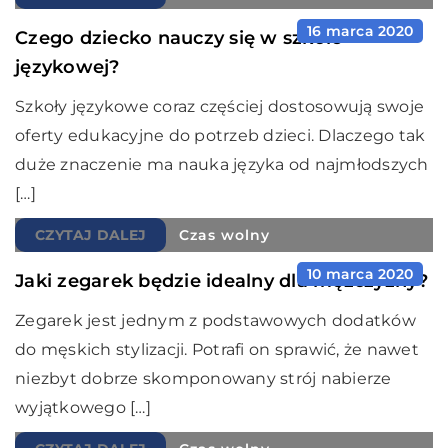
16 marca 2020
Czego dziecko nauczy się w szkole
językowej?
Szkoły językowe coraz częściej dostosowują swoje
oferty edukacyjne do potrzeb dzieci. Dlaczego tak
duże znaczenie ma nauka języka od najmłodszych
[…]
CZYTAJ DALEJ
Czas wolny
10 marca 2020
Jaki zegarek będzie idealny dla mężczyzny?
Zegarek jest jednym z podstawowych dodatków
do męskich stylizacji. Potrafi on sprawić, że nawet
niezbyt dobrze skomponowany strój nabierze
wyjątkowego […]