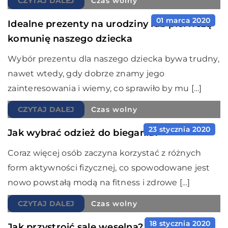
CZYTAJ DALEJ
Czas wolny
01 marca 2020
Idealne prezenty na urodziny lub pierwszą
komunię naszego dziecka
Wybór prezentu dla naszego dziecka bywa trudny,
nawet wtedy, gdy dobrze znamy jego
zainteresowania i wiemy, co sprawiło by mu […]
CZYTAJ DALEJ
Czas wolny
23 stycznia 2020
Jak wybrać odzież do biegania?
Coraz więcej osób zaczyna korzystać z różnych
form aktywności fizycznej, co spowodowane jest
nowo powstałą modą na fitness i zdrowe […]
CZYTAJ DALEJ
Czas wolny
18 stycznia 2020
Jak przystroić salę weselną?