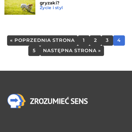
gryzaki?
Życie i styl
« POPRZEDNIA STRONA
1
2
3
4
5
NASTĘPNA STRONA »